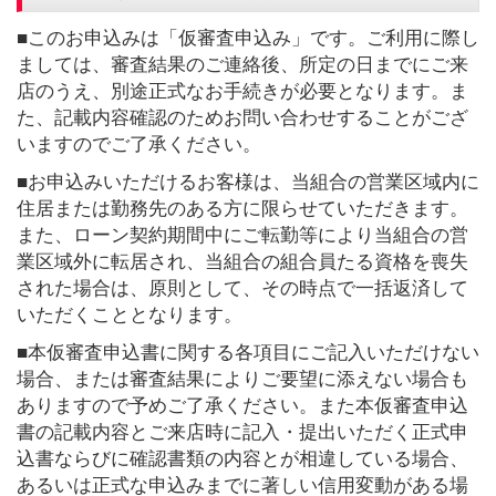
■このお申込みは「仮審査申込み」です。ご利用に際し
ましては、審査結果のご連絡後、所定の日までにご来
店のうえ、別途正式なお手続きが必要となります。ま
た、記載内容確認のためお問い合わせすることがござ
いますのでご了承ください。
■お申込みいただけるお客様は、当組合の営業区域内に
住居または勤務先のある方に限らせていただきます。
また、ローン契約期間中にご転勤等により当組合の営
業区域外に転居され、当組合の組合員たる資格を喪失
された場合は、原則として、その時点で一括返済して
いただくこととなります。
■本仮審査申込書に関する各項目にご記入いただけない
場合、または審査結果によりご要望に添えない場合も
ありますので予めご了承ください。また本仮審査申込
書の記載内容とご来店時に記入・提出いただく正式申
込書ならびに確認書類の内容とが相違している場合、
あるいは正式な申込みまでに著しい信用変動がある場