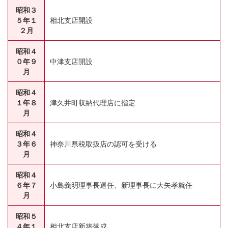
昭和３
５年１
相北支店開設
２月
昭和４
０年９
中津支店開設
月
昭和４
１年８
津久井町収納代理店に指定
月
昭和４
３年６
神奈川県税取扱店の認可を受ける
月
昭和４
６年７
小島義明理事長退任、新理事長に大矢孝就任
月
昭和５
４年１
相北支店新築落成