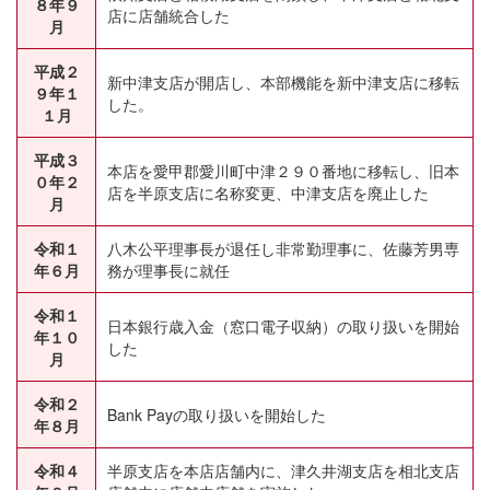
８年９
店に店舗統合した
月
平成２
新中津支店が開店し、本部機能を新中津支店に移転
９年１
した。
１月
平成３
本店を愛甲郡愛川町中津２９０番地に移転し、旧本
０年２
店を半原支店に名称変更、中津支店を廃止した
月
令和１
八木公平理事長が退任し非常勤理事に、佐藤芳男専
年６月
務が理事長に就任
令和１
日本銀行歳入金（窓口電子収納）の取り扱いを開始
年１０
した
月
令和２
Bank Payの取り扱いを開始した
年８月
令和４
半原支店を本店店舗内に、津久井湖支店を相北支店