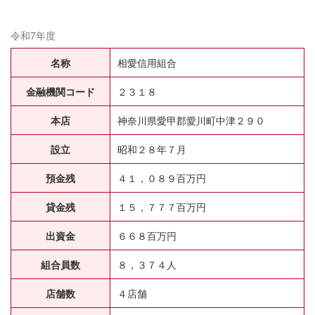
令和7年度
名称
相愛信用組合
金融機関コード
２３１８
本店
神奈川県愛甲郡愛川町中津２９０
設立
昭和２８年７月
預金残
４１，０８９百万円
貸金残
１５，７７７百万円
出資金
６６８百万円
組合員数
８，３７４人
店舗数
４店舗