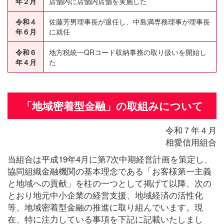
年２月
店舗内に店舗内店舗を実施した
令和４
佐藤芳男理事長が退任し、中島満専務理事が理事長
年６月
に就任
令和６
地方税統一QRコード収納事務の取り扱いを開始し
年４月
た
「地域密着型金融」の取組みについて
令和７年４月
相愛信用組合
当組合は平成19年4月に第7次中期経営計画を策定し、
協同組織金融機関の基本理念である「お客様第一主義
と地域への貢献」を柱の一つとして掲げて以降、次の
とおり地元中小企業の経営支援、地域経済の活性化
等、地域密着型金融の推進に取り組んでいます。現
在、特に注力している事項を下記に記載いたしまし