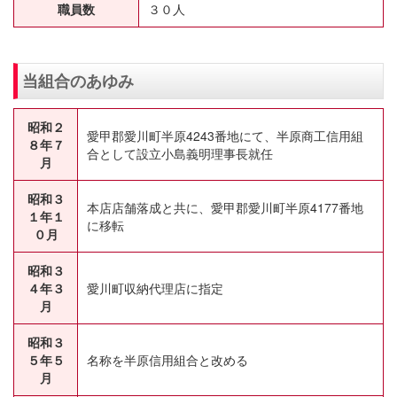
職員数
３０人
当組合のあゆみ
昭和２
愛甲郡愛川町半原4243番地にて、半原商工信用組
８年７
合として設立小島義明理事長就任
月
昭和３
本店店舗落成と共に、愛甲郡愛川町半原4177番地
１年１
に移転
０月
昭和３
４年３
愛川町収納代理店に指定
月
昭和３
５年５
名称を半原信用組合と改める
月