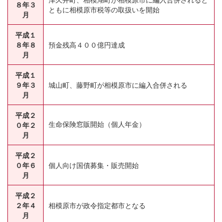
８年３
ともに相模原市税等の取扱いを開始
月
平成１
８年８
預金残高４００億円達成
月
平成１
９年３
城山町、藤野町が相模原市に編入合併される
月
平成２
０年２
生命保険窓販開始（個人年金）
月
平成２
０年６
個人向け国債募集・販売開始
月
平成２
２年４
相模原市が政令指定都市となる
月