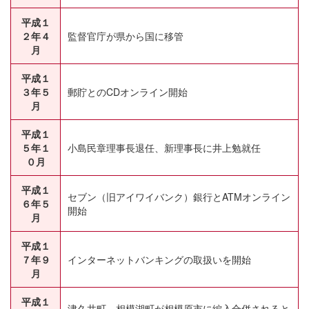
平成１
２年４
監督官庁が県から国に移管
月
平成１
３年５
郵貯とのCDオンライン開始
月
平成１
５年１
小島民章理事長退任、新理事長に井上勉就任
０月
平成１
セブン（旧アイワイバンク）銀行とATMオンライン
６年５
開始
月
平成１
７年９
インターネットバンキングの取扱いを開始
月
平成１
津久井町、相模湖町が相模原市に編入合併されると