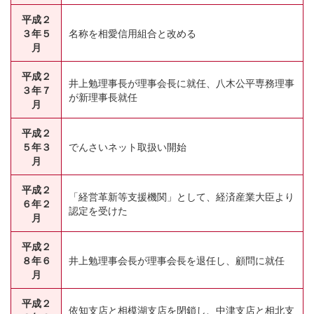
平成２
３年５
名称を相愛信用組合と改める
月
平成２
井上勉理事長が理事会長に就任、八木公平専務理事
３年７
が新理事長就任
月
平成２
５年３
でんさいネット取扱い開始
月
平成２
「経営革新等支援機関」として、経済産業大臣より
６年２
認定を受けた
月
平成２
８年６
井上勉理事会長が理事会長を退任し、顧問に就任
月
平成２
依知支店と相模湖支店を閉鎖し、中津支店と相北支