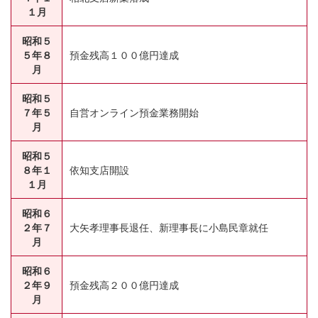
１月
昭和５
５年８
預金残高１００億円達成
月
昭和５
７年５
自営オンライン預金業務開始
月
昭和５
８年１
依知支店開設
１月
昭和６
２年７
大矢孝理事長退任、新理事長に小島民章就任
月
昭和６
２年９
預金残高２００億円達成
月