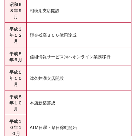
昭和６
３年９
相模湖支店開設
月
平成３
年１２
預金残高３００億円達成
月
平成５
信組情報サービス㈱へオンライン業務移行
年６月
平成５
年１０
津久井湖支店開設
月
平成８
年１０
本店新築落成
月
平成１
０年１
ATM日曜・祭日稼動開始
０月